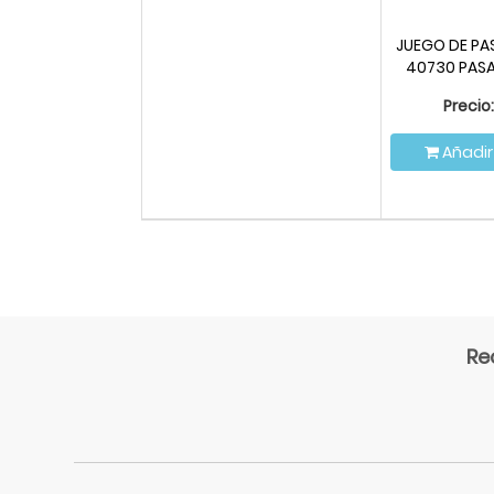
JUEGO DE P
40730 PAS
Precio:
Añadir
Re