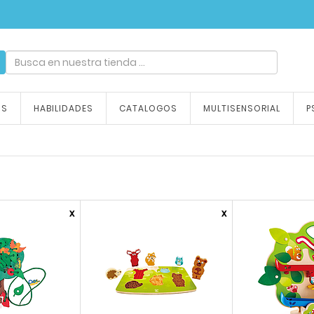
ndizaje, tu emoción
OS
HABILIDADES
CATALOGOS
MULTISENSORIAL
P
x
x