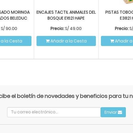
ASADO MORINGA
ENCAJES TACTIL ANIMALES DEL
PISTAS TOBOG
ADOS BELEDUC
BOSQUE E1621 HAPE
E3821 
S/
90.00
Precio:
S/
49.00
Precio:
S
 a la Cesta
Añadir a la Cesta
Añadir a
cibe el boletín de novedades y beneficios para tu n
Enviar