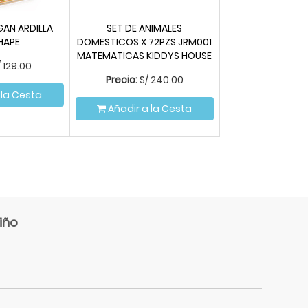
AN ARDILLA
SET DE ANIMALES
HAPE
DOMESTICOS X 72PZS JRM001
MATEMATICAS KIDDYS HOUSE
/
129.00
Precio:
S/
240.00
 la Cesta
Añadir a la Cesta
iño