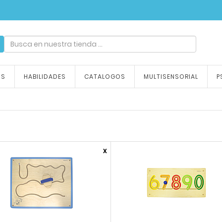
ndizaje, tu emoción
OS
HABILIDADES
CATALOGOS
MULTISENSORIAL
P
x