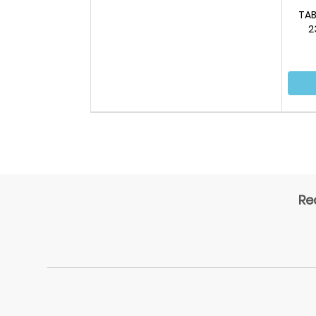
TAB
2
Re