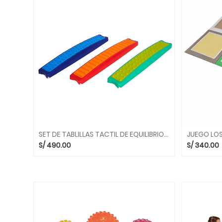
OIDO
TACTO
VISTA
INSTRUMENTOS
MUSICALES
MIS
PRIMEROS
JUEGOS
ARTE
Y
CREATIVIDAD
SET DE TABLILLAS TACTIL DE EQUILIBRIO 2236 GONGE
S/
490.00
S/
340.00
ASIENTOS
Y
PUFS
CAMINADORES
Y
RODADORES
JUEGOS