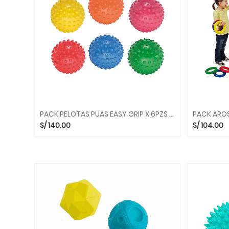
DE
CIENCIAS
JUEGOS
DE
CONSTRUCCION
JUEGOS
DE
EQUILIBRIO
JUEGOS
DE
PACK PELOTAS PUAS EASY GRIP X 6PZS 80.71 GYMNIC
LENGUAJE
S/
140.00
S/
104.00
JUEGOS
DE
PSICOMOTRICIDAD
JUEGOS
DE
RAZONAMIENTO
LIBROS
Y