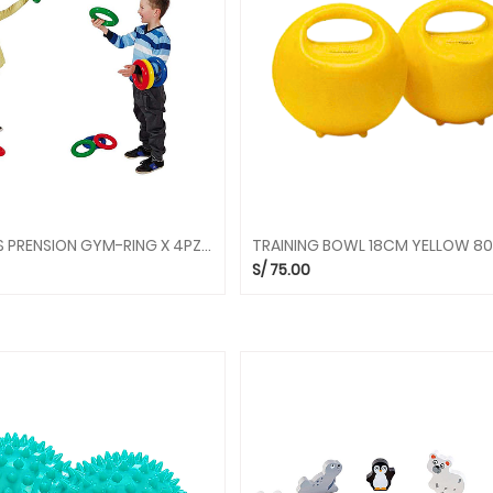
PACK AROS PRENSION GYM-RING X 4PZS 80.93 PELOTAS GYMNIC
S/
75.00