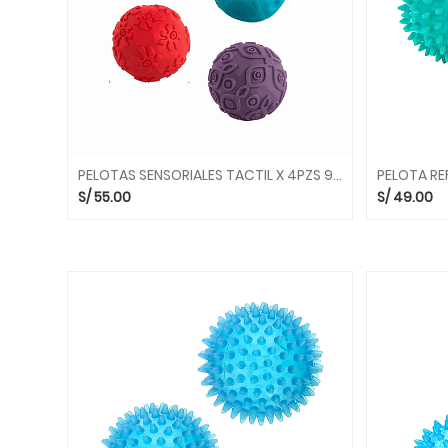
CUENTOS
MOTRICIDAD
FINA
PELOTAS
PISCINAS
DE
PELOTAS
PELOTAS SENSORIALES TACTIL X 4PZS 9954 KONIG KIDS
NECESIDADES
S/
55.00
S/
49.00
ESPECIALES
COLCHONETAS
Y
TAPICES