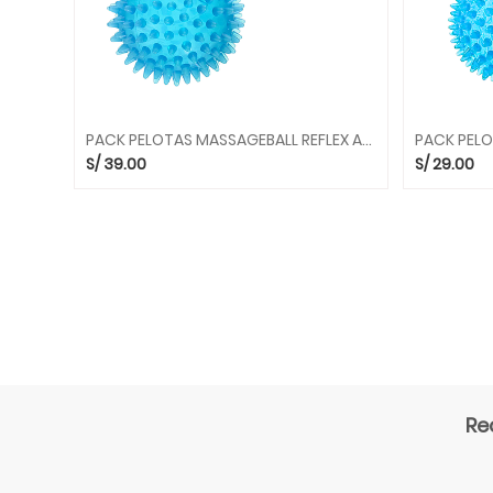
PACK PELOTAS MASSAGEBALL REFLEX AZUL X 2PZS 9CM 97.72 GYMNIC
S/
39.00
S/
29.00
Re