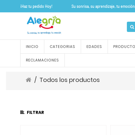
¡Haz tu pedido Hoy! Su sonrisa, su apre
CATEGORÍA
DE
PRODUCTO
Todos
INICIO
CATEGORIAS
EDADES
PRODUCT
los
productos
RECLAMACIONES
ALFOMBRAS
Y
TAPETES
/
Todos los productos
OUTLET
FLEXIPISOS
JUEGOS
DE
FILTRAR
ROLES
JUEGOS
SENSORIALES