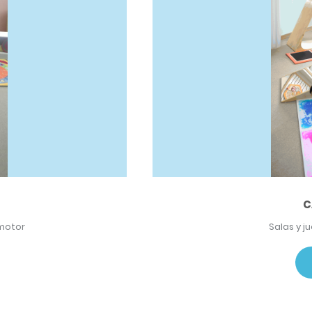
C
omotor
Salas y 