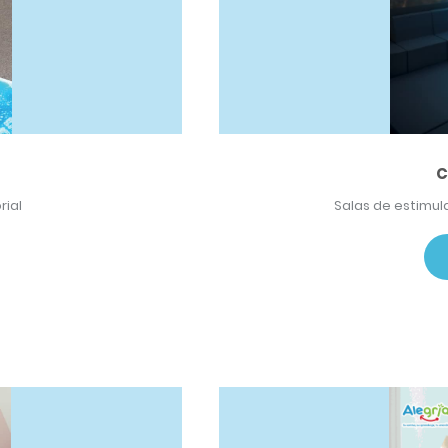
C
rial
Salas de estimula