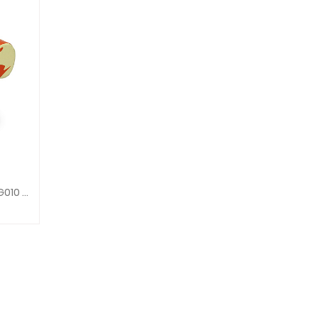
JUEGO DE BALANCEO ARDILLA JMG010 BALANCINES KIDDYS HOUSE