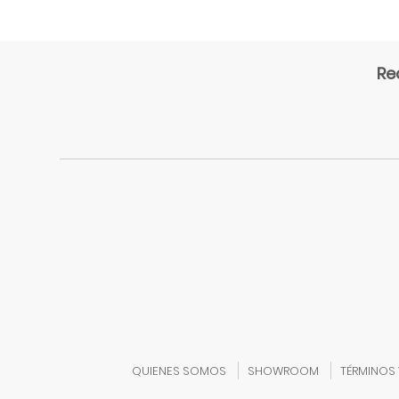
CONSTRUCCION
JUEGOS
DE
Re
EQUILIBRIO
BALANCINES
Y
MECEDORES
JUEGOS
DE
EQUILIBRIO
JUEGOS
DE
LENGUAJE
JUEGOS
DE
PSICOMOTRICIDAD
JUEGOS
DE
QUIENES SOMOS
SHOWROOM
TÉRMINOS
RAZONAMIENTO