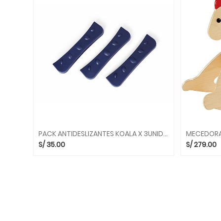
INSTRUMENTOS
MUSICALES
MIS
PRIMEROS
JUEGOS
ARTE
Y
CREATIVIDAD
ASIENTOS
Y
PUFS
PACK ANTIDESLIZANTES KOALA X 3UNID 2095 EQUILIBRIO GONGE
CAMINADORES
S/
35.00
S/
279.00
Y
RODADORES
JUEGOS
DE
CIENCIAS
JUEGOS
DE