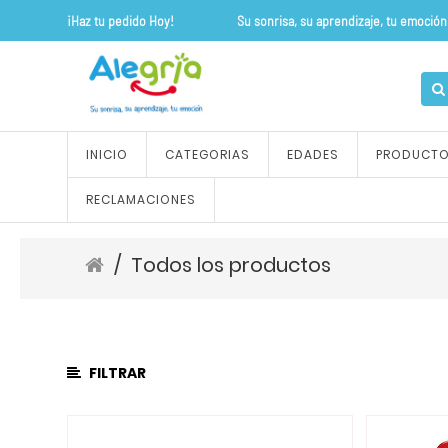
¡Haz tu pedido Hoy! Su sonrisa, su apre
CATEGORÍA
DE
PRODUCTO
Todos
INICIO
CATEGORIAS
EDADES
PRODUCT
los
productos
RECLAMACIONES
ALFOMBRAS
Y
TAPETES
/
Todos los productos
OUTLET
FLEXIPISOS
JUEGOS
DE
FILTRAR
ROLES
JUEGOS
SENSORIALES