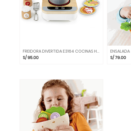
PSICOMOTRICIDAD
JUEGOS
DE
RAZONAMIENTO
LIBROS
Y
CUENTOS
FREIDORA DIVERTIDA E3164 COCINAS HAPE
MOTRICIDAD
FINA
S/
95.00
S/
79.00
PELOTAS
PISCINAS
DE
PELOTAS
NECESIDADES
ESPECIALES
COLCHONETAS
Y
TAPICES