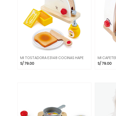
Y
PUFS
CAMINADORES
Y
RODADORES
JUEGOS
DE
CIENCIAS
JUEGOS
DE
MI TOSTADORA E3148 COCINAS HAPE
MI CAFETE
CONSTRUCCION
S/
79.00
S/
79.00
JUEGOS
DE
EQUILIBRIO
JUEGOS
DE
LENGUAJE
JUEGOS
DE