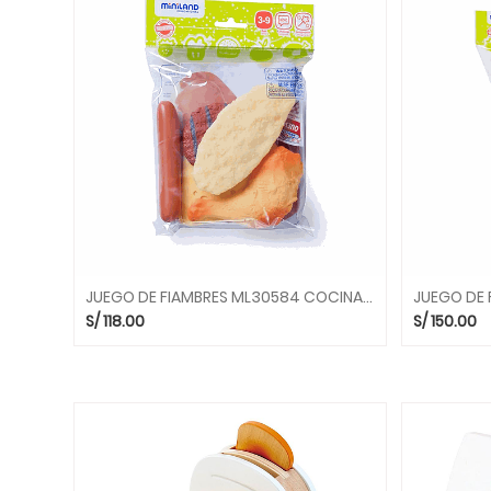
DRAMATIZACION
JUEGOS
DE
ROLES
TITERES
Y
MUÑECAS
JUEGOS
SENSORIALES
INSTRUMENTOS
MUSICALES
JUEGO DE FIAMBRES ML30584 COCINAS MINILAND
JUEGO DE 
MIS
S/
118.00
S/
150.00
PRIMEROS
JUEGOS
ARTE
Y
CREATIVIDAD
ASIENTOS