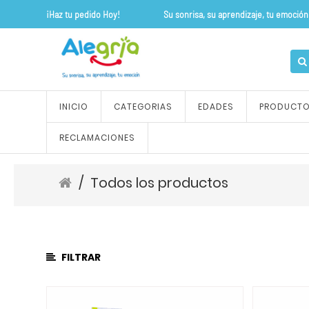
¡Haz tu pedido Hoy! Su sonrisa, su apre
CATEGORÍA
DE
PRODUCTO
Todos
INICIO
CATEGORIAS
EDADES
PRODUCT
los
productos
RECLAMACIONES
ALFOMBRAS
Y
TAPETES
/
Todos los productos
OUTLET
FLEXIPISOS
JUEGOS
DE
FILTRAR
ROLES
COCINA
Y
ALIMENTOS