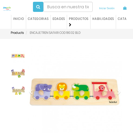
Iniciar Sesión
INICIO
CATEGORIAS
EDADES
PRODUCTOS
HABILIDADES
CATALO
Products
ENCAJE TREN SAFARI COD 18032 BLD
Previous
Next