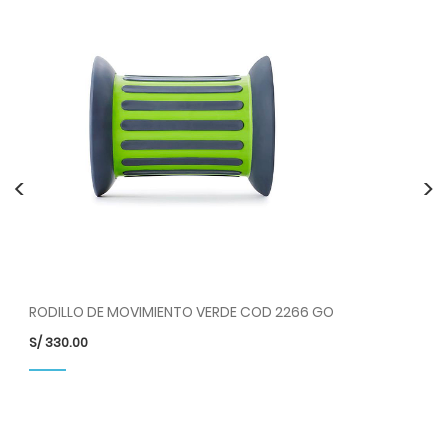
<
>
RODILLO DE MOVIMIENTO VERDE COD 2266 GO
SE
S/
330.00
S/