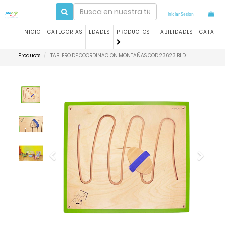
Iniciar Sesión
INICIO
CATEGORIAS
EDADES
PRODUCTOS
HABILIDADES
CATALO
Products
TABLERO DE COORDINACION MONTAÑAS COD 23623 BLD
Previous
Next