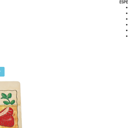
ESP
r