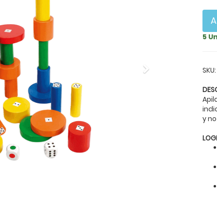
A
5 U
Next
SKU:
DES
Api
indi
y no
LOG