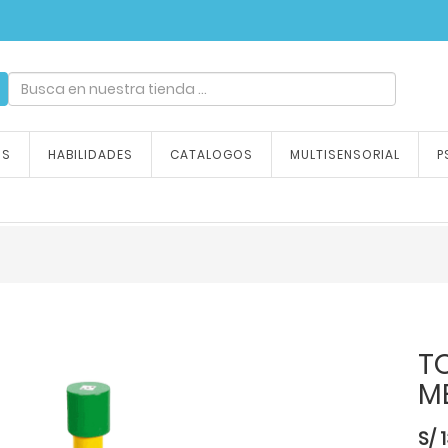
ndizaje, tu emoción
OS
HABILIDADES
CATALOGOS
MULTISENSORIAL
P
TO
M
S/