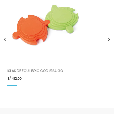
<
>
ISLAS DE EQUILIBRIO COD 2124 GO
KI
S/
412.00
S/