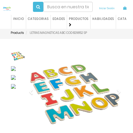
Iniciar Sesión
INICIO
CATEGORIAS
EDADES
PRODUCTOS
HABILIDADES
CATALO
Products
LETRAS MAGNETICAS ABC COD 829852 SP
Previous
Next