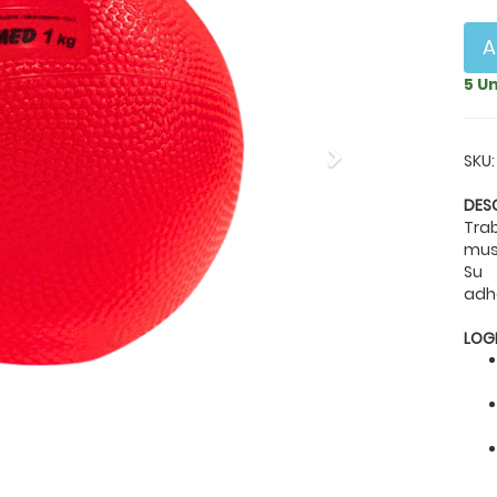
A
5 U
Next
SKU:
DES
Tra
musc
Su 
adhe
LOG