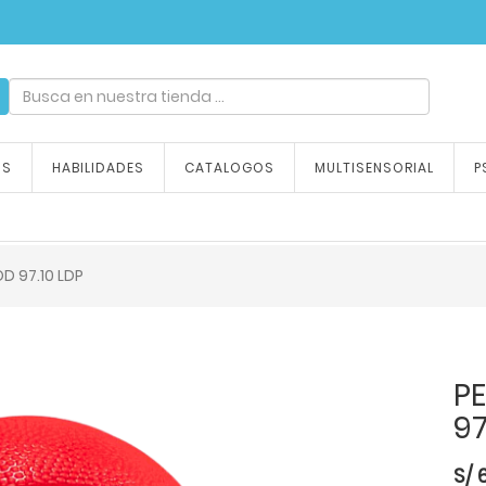
ndizaje, tu emoción
OS
HABILIDADES
CATALOGOS
MULTISENSORIAL
P
D 97.10 LDP
P
97
S/