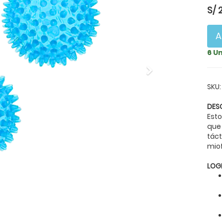
S/
A
6 U
Next
SKU:
DES
Est
que 
táct
miof
LOG