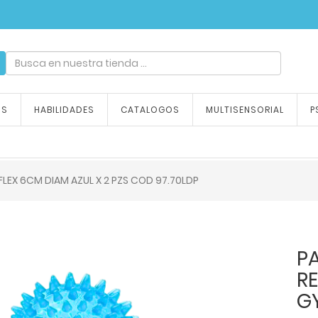
ndizaje, tu emoción
OS
HABILIDADES
CATALOGOS
MULTISENSORIAL
P
LEX 6CM DIAM AZUL X 2 PZS COD 97.70LDP
P
RE
G