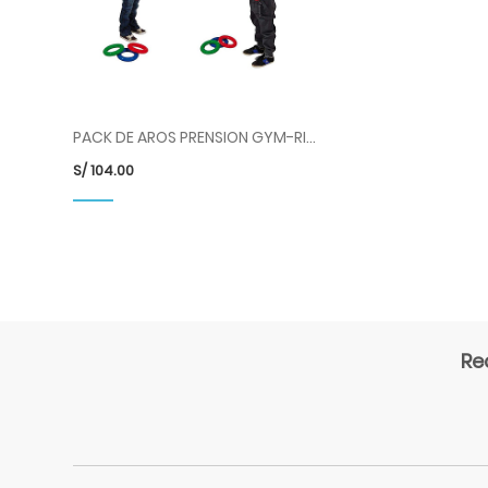
PACK DE AROS PRENSION GYM-RING 18 CM DIAM X 4 PZS COD 80.93 LDP
S/
104.00
Re