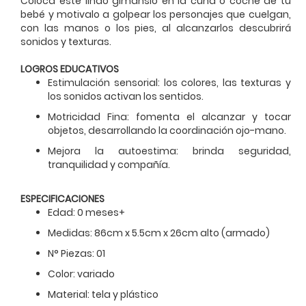
Coloca este lindo gimansio en la cuna o coche de tu
bebé y motivalo a golpear los personajes que cuelgan,
con las manos o los pies, al alcanzarlos descubrirá
sonidos y texturas.
LOGROS EDUCATIVOS
Estimulación sensorial: los colores, las texturas y
los sonidos activan los sentidos.
Motricidad Fina: fomenta el alcanzar y tocar
objetos, desarrollando la coordinación ojo-mano.
Mejora la autoestima: brinda seguridad,
tranquilidad y compañía.
ESPECIFICACIONES
Edad: 0 meses+
Medidas: 86cm x 5.5cm x 26cm alto (armado)
N° Piezas: 01
Color: variado
Material: tela y plástico