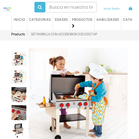
Iniciar Sesión
INICIO
CATEGORIAS
EDADES
PRODUCTOS
HABILIDADES
CATALO
Products
SET PARRILLA CON ACCESORIOS COD E3127 HP
Previous
Next