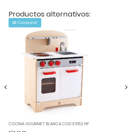
Productos alternativos:
Comparar
<
>
COCINA GOURMET BLANCA COD E3152 HP
EN