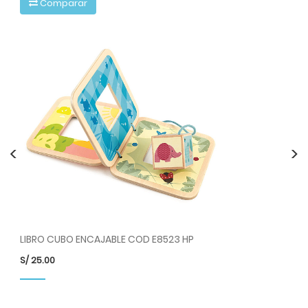
Comparar
<
>
LIBRO CUBO ENCAJABLE COD E8523 HP
SO
S/
25.00
S/