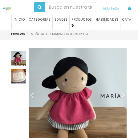
Iniciar Sesión
INICIO
CATEGORIAS
EDADES
PRODUCTOS
HABILIDADES
CATALO
Products
MUÑECA SOFT MARIA COD JD139 IRO IRO
Previous
Next