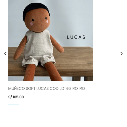
<
>
MUÑECO SOFT LUCAS COD JD146 IRO IRO
MU
S/
105.00
S/