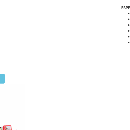
ESP
r