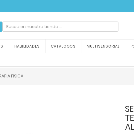
ndizaje, tu emoción
OS
HABILIDADES
CATALOGOS
MULTISENSORIAL
P
APIA FISICA
S
TE
A