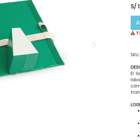
S/
A
T
Next
SKU:
DES
El 
labo
cóm
trat
LOG