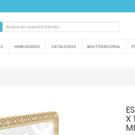
ndizaje, tu emoción
OS
HABILIDADES
CATALOGOS
MULTISENSORIAL
P
E
X 
M