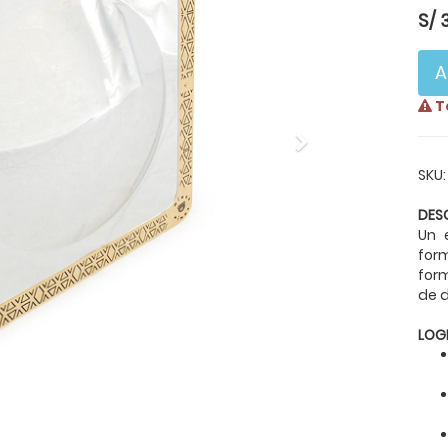
S/
A
T
Next
SKU:
DES
Un 
form
for
de d
LOG