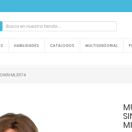
ndizaje, tu emoción
OS
HABILIDADES
CATALOGOS
MULTISENSORIAL
P
OWN ML31174
M
S
M