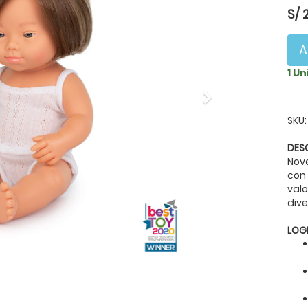
S/
A
1 U
Next
SKU:
DES
Nov
con
valo
dive
LOG