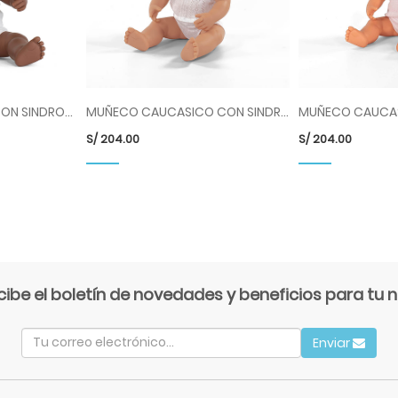
MUÑECO AFRICANO CON SINDROME DE DOWN ML31175
MUÑECO CAUCASICO CON SINDROME DE DOWN ML31170
S/
204.00
S/
204.00
cibe el boletín de novedades y beneficios para tu n
Enviar