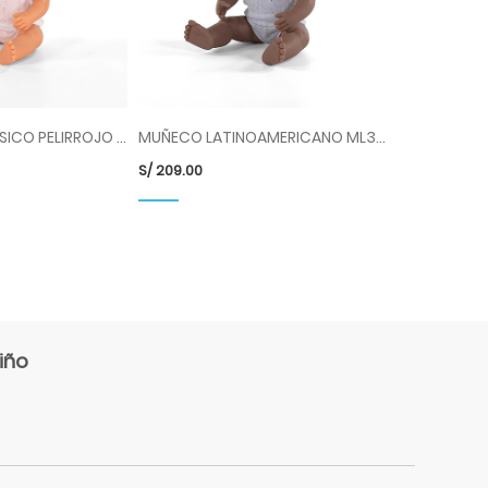
MUÑECO CAUCASICO PELIRROJO ML31149
MUÑECO LATINOAMERICANO ML31157
S/
209.00
iño