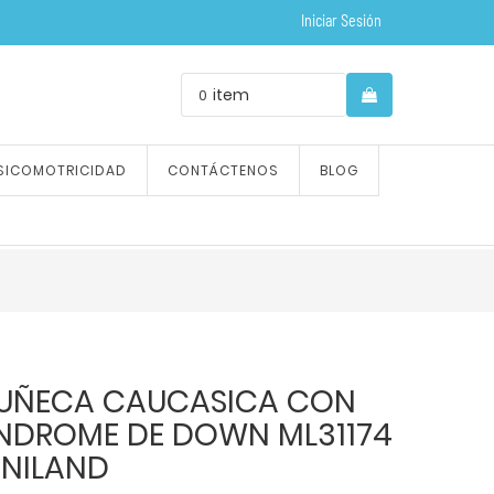
Iniciar Sesión
item
0
SICOMOTRICIDAD
CONTÁCTENOS
BLOG
UÑECA CAUCASICA CON
INDROME DE DOWN ML31174
INILAND