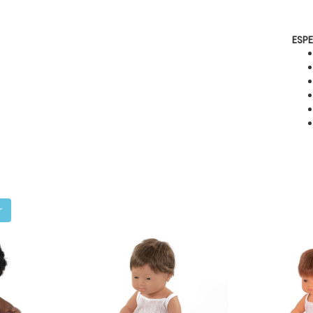
ESP
r