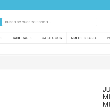
ndizaje, tu emoción
OS
HABILIDADES
CATALOGOS
MULTISENSORIAL
P
J
M
M