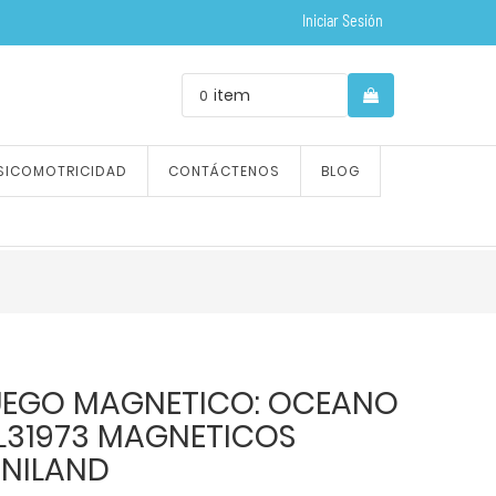
Iniciar Sesión
item
0
SICOMOTRICIDAD
CONTÁCTENOS
BLOG
UEGO MAGNETICO: OCEANO
L31973 MAGNETICOS
INILAND