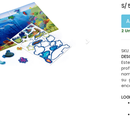
S/
A
2 U
Next
SKU:
DES
Est
pro
nomb
su 
enco
LOG