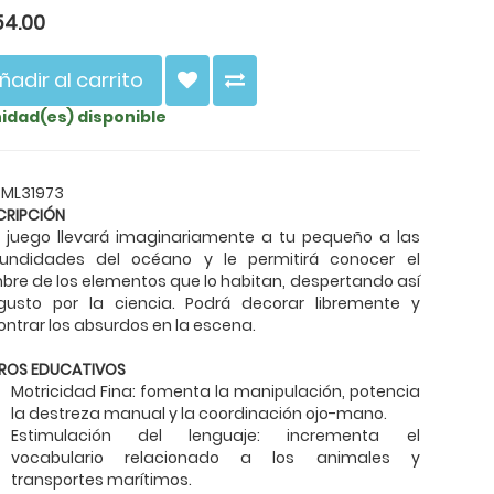
54.00
ñadir al carrito
nidad(es) disponible
 ML31973
CRIPCIÓN
e juego llevará imaginariamente a tu pequeño a las
fundidades del océano y le permitirá conocer el
re de los elementos que lo habitan, despertando así
gusto por la ciencia. Podrá decorar libremente y
ntrar los absurdos en la escena.
ROS EDUCATIVOS
Motricidad Fina: fomenta la manipulación, potencia
la destreza manual y la coordinación ojo-mano.
Estimulación del lenguaje: incrementa el
vocabulario relacionado a los animales y
transportes marítimos.