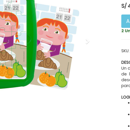
S/
A
2 U
Next
SKU
DES
Un 
de 
desa
par
LOG