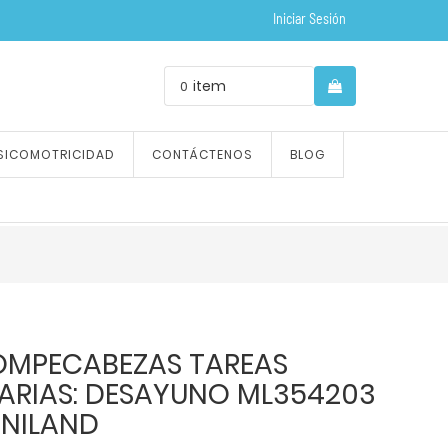
Iniciar Sesión
item
0
SICOMOTRICIDAD
CONTÁCTENOS
BLOG
OMPECABEZAS TAREAS
IARIAS: DESAYUNO ML354203
INILAND