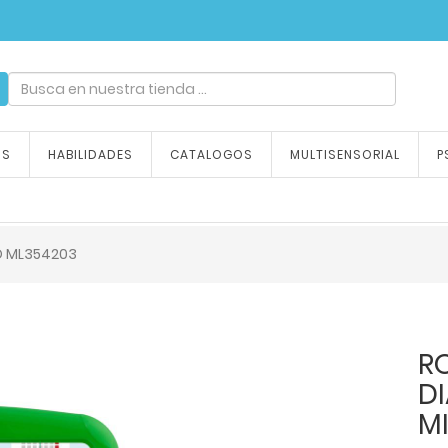
ndizaje, tu emoción
OS
HABILIDADES
CATALOGOS
MULTISENSORIAL
P
O ML354203
R
D
M