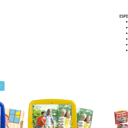
ESP
r