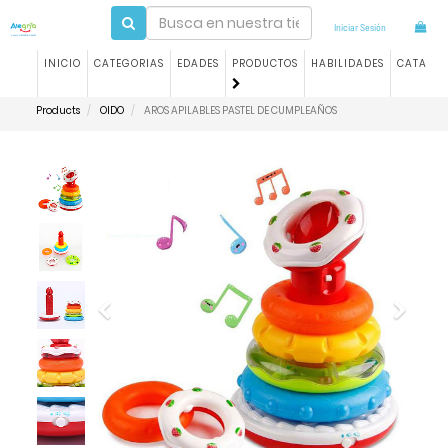
Iniciar Sesión
INICIO
CATEGORIAS
EDADES
PRODUCTOS
HABILIDADES
CATALO
Products
OIDO
AROS APILABLES PASTEL DE CUMPLEAÑOS
Previous
Next