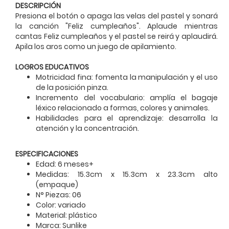
DESCRIPCIÓN
Presiona el botón o apaga las velas del pastel y sonará
la canción "Feliz cumpleaños". Aplaude mientras
cantas Feliz cumpleaños y el pastel se reirá y aplaudirá.
Apila los aros como un juego de apilamiento.
LOGROS EDUCATIVOS
Motricidad fina: fomenta la manipulación y el uso
de la posición pinza.
Incremento del vocabulario: amplía el bagaje
léxico relacionado a formas, colores y animales.
Habilidades para el aprendizaje: desarrolla la
atención y la concentración.
ESPECIFICACIONES
Edad: 6 meses+
Medidas: 15.3cm x 15.3cm x 23.3cm alto
(empaque)
N° Piezas: 06
Color: variado
Material: plástico
Marca: Sunlike