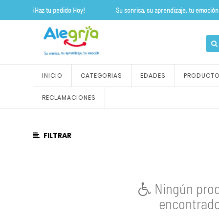
¡Haz tu pedido Hoy! Su sonrisa, su apre
CATEGORÍA
DE
PRODUCTO
Todos
INICIO
CATEGORIAS
EDADES
PRODUCT
los
productos
RECLAMACIONES
ALFOMBRAS
Y
TAPETES
FILTRAR
OUTLET
FLEXIPISOS
JUEGOS
DE
Ningún pro
ROLES
encontrado
JUEGOS
SENSORIALES