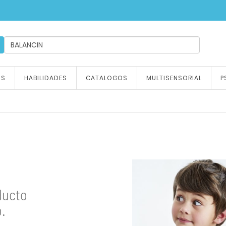
ndizaje, tu emoción
OS
HABILIDADES
CATALOGOS
MULTISENSORIAL
P
ducto
.