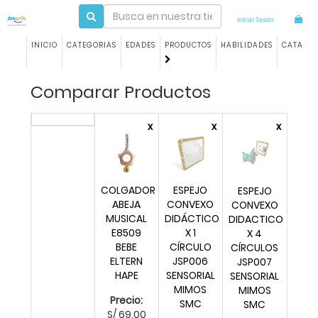
Iniciar Sesión
INICIO
CATEGORIAS
EDADES
PRODUCTOS
HABILIDADES
CATALO
Comparar Productos
x
x
x
COLGADOR
ESPEJO
ESPEJO
ABEJA
CONVEXO
CONVEXO
MUSICAL
DIDÁCTICO
DIDACTICO
E8509
X 1
X 4
BEBE
CÍRCULO
CÍRCULOS
ELTERN
JSP006
JSP007
HAPE
SENSORIAL
SENSORIAL
MIMOS
MIMOS
Precio:
SMC
SMC
S/
69.00