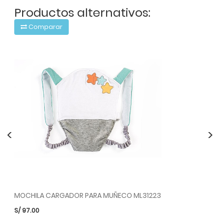
Productos alternativos:
Comparar
<
>
MOCHILA CARGADOR PARA MUÑECO ML31223
MU
S/
97.00
S/