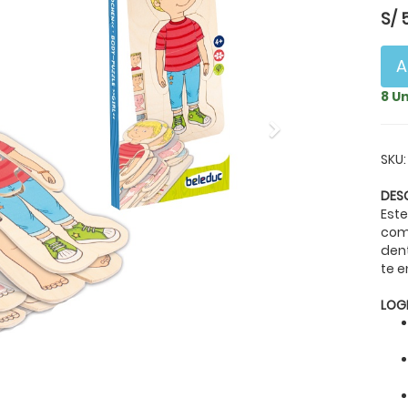
S/
A
8 U
Next
SKU:
DES
Est
com
den
te e
LOG