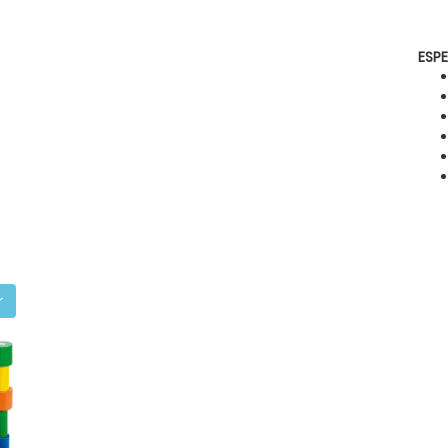
ESP
r