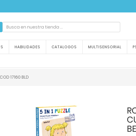
ndizaje, tu emoción
OS
HABILIDADES
CATALOGOS
MULTISENSORIAL
P
COD 17160 BLD
R
CU
B