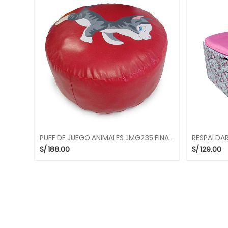
INSTRUMENTOS
MUSICALES
MIS
PRIMEROS
JUEGOS
ARTE
Y
CREATIVIDAD
ASIENTOS
Y
PUFS
PUFF DE JUEGO ANIMALES JMG235 FINA KIDDYS HOUSE MGO
CAMINADORES
S/
188.00
S/
129.00
Y
RODADORES
JUEGOS
DE
CIENCIAS
JUEGOS
DE