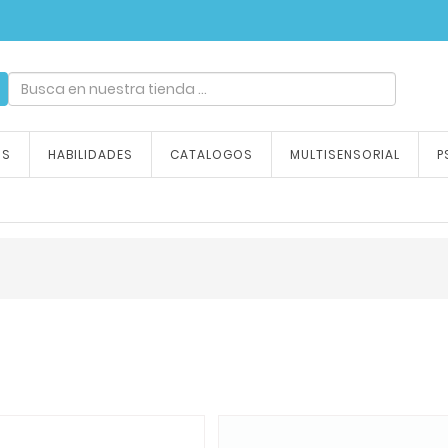
ndizaje, tu emoción
OS
HABILIDADES
CATALOGOS
MULTISENSORIAL
P