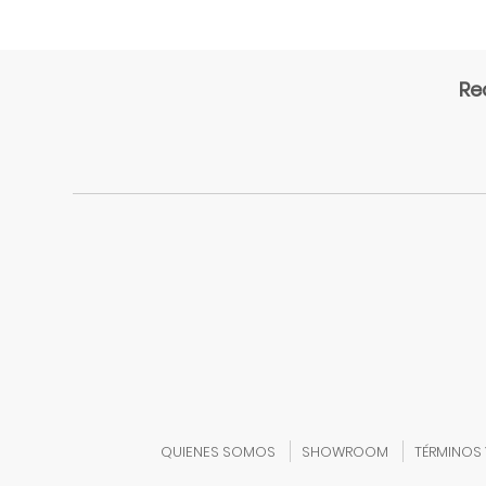
CONSTRUCCION
JUEGOS
DE
Re
EQUILIBRIO
JUEGOS
DE
LENGUAJE
JUEGOS
DE
PSICOMOTRICIDAD
JUEGOS
DE
RAZONAMIENTO
LIBROS
Y
CUENTOS
MOTRICIDAD
QUIENES SOMOS
SHOWROOM
TÉRMINOS
FINA