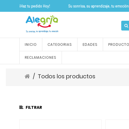
¡Haz tu pedido Hoy! Su sonrisa, su apre
CATEGORÍA
DE
PRODUCTO
Todos
INICIO
CATEGORIAS
EDADES
PRODUCT
los
productos
RECLAMACIONES
ALFOMBRAS
Y
TAPETES
/
Todos los productos
OUTLET
FLEXIPISOS
JUEGOS
DE
FILTRAR
ROLES
JUEGOS
SENSORIALES