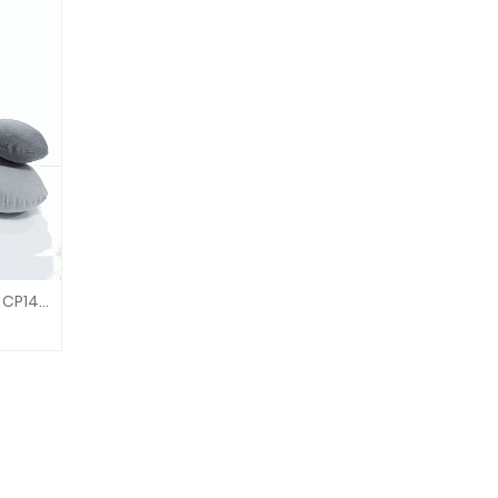
SET PUF MODELO PIEDRA X 5 UNID. CP149 ALEGRIA SMC