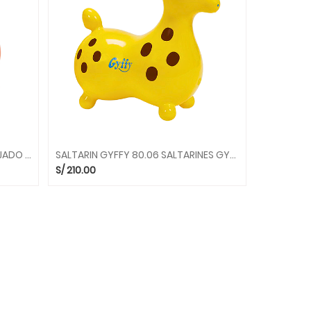
SALTARIN PERRITO KODY ANARANJADO 75.02 SALTARINES GYMNIC
SALTARIN GYFFY 80.06 SALTARINES GYMNIC
S/
210.00