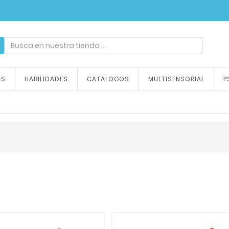
ndizaje, tu emoción
OS
HABILIDADES
CATALOGOS
MULTISENSORIAL
P