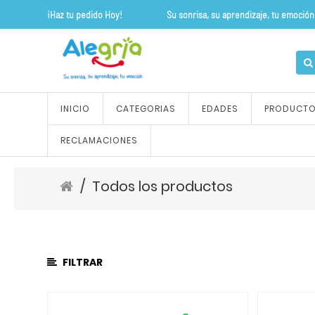
¡Haz tu pedido Hoy! Su sonrisa, su apre
CATEGORÍA
DE
PRODUCTO
Todos
INICIO
CATEGORIAS
EDADES
PRODUCT
los
productos
RECLAMACIONES
ALFOMBRAS
Y
TAPETES
/
Todos los productos
OUTLET
FLEXIPISOS
JUEGOS
DE
FILTRAR
ROLES
JUEGOS
SENSORIALES