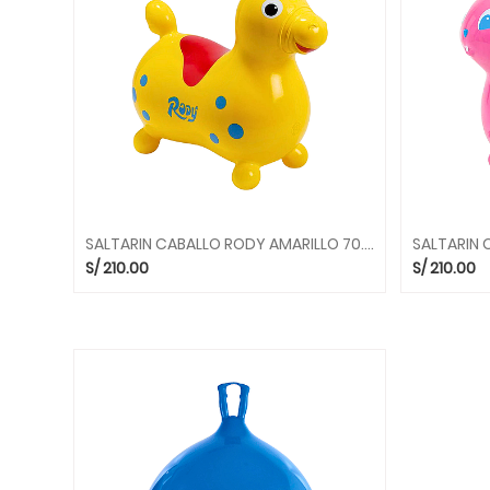
CONSTRUCCION
JUEGOS
DE
EQUILIBRIO
JUEGOS
DE
LENGUAJE
JUEGOS
DE
SALTARIN CABALLO RODY AMARILLO 70.12 SALTARINES GYMNIC
PSICOMOTRICIDAD
S/
210.00
S/
210.00
JUEGOS
DE
RAZONAMIENTO
LIBROS
Y
CUENTOS
MOTRICIDAD
FINA