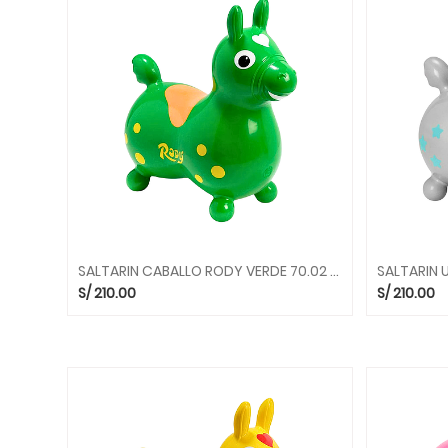
INSTRUMENTOS
MUSICALES
MIS
PRIMEROS
JUEGOS
ARTE
Y
CREATIVIDAD
ASIENTOS
Y
PUFS
SALTARIN CABALLO RODY VERDE 70.02 SALTARINES GYMNIC
CAMINADORES
S/
210.00
S/
210.00
Y
RODADORES
JUEGOS
DE
CIENCIAS
JUEGOS
DE